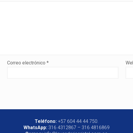
Correo electrónico
*
We
Teléfono:
+57 604 44 44 750.
WhatsApp:
316 4312867 – 316 4816869