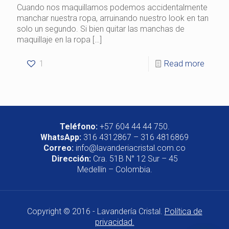
Cuando nos maquillamos podemos accidentalmente
manchar nuestra ropa, arruinando nuestro look en tan
solo un segundo. Si bien quitar las manchas de
maquillaje en la ropa
[…]
1
Read more
Teléfono:
+57 604 44 44 750.
WhatsApp:
316 4312867 – 316 4816869
Correo:
info@lavanderiacristal.com.co
Dirección:
Cra. 51B N° 12 Sur – 45
Medellín – Colombia.
Copyright © 2016 - Lavandería Cristal.
Política de
privacidad.